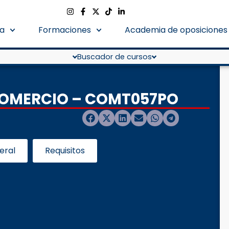
a
Formaciones
Academia de oposiciones
Buscador de cursos
 COMERCIO – COMT057PO
eral
Requisitos