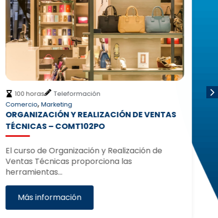
100 horas
Teleformación
,
Comercio
Marketing
Id
ORGANIZACIÓN Y REALIZACIÓN DE VENTAS
IN
TÉCNICAS – COMT102PO
El
co
El curso de Organización y Realización de
ad
Ventas Técnicas proporciona las
herramientas…
Más información