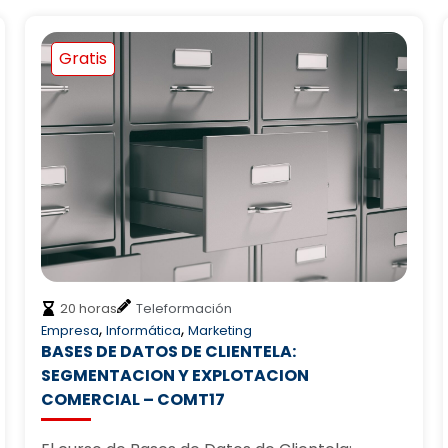
Gratis
30 horas
Teleformación
,
Empresa
Salud
EL PODER DE LA RESILIENCIA PARA AFRONTAR
SITUACIONES ADVERSAS – ADGD06
El curso de El Poder de la Resiliencia para
Afrontar Situaciones Adversas…