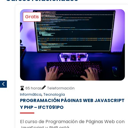
Gratis
20 horas
Teleformación
,
,
Empresa
Informática
Marketing
PT
BASES DE DATOS DE CLIENTELA:
SEGMENTACION Y EXPLOTACION
COMERCIAL – COMT17
con