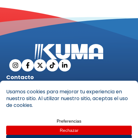
Contacto
info@ckuma.com
C. Pío XII, 69, 35006 Las Palmas de Gran Canaria,
Las Palmas
928 31 53 35
Copyright © Centro de estudios Kuma S.L, 2025 – Todos los
derechos reservados –
Políticas