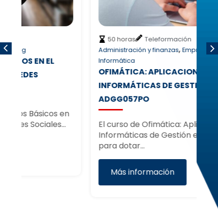
50 horas
Teleformación
,
,
Administración y finanzas
Empresa
In
T
Informática
OFIMÁTICA: APLICACIONES
W
INFORMÁTICAS DE GESTIÓN –
ADGG057PO
E
p
en
…
El curso de Ofimática: Aplicaciones
Informáticas de Gestión está diseñado
para dotar…
Más información