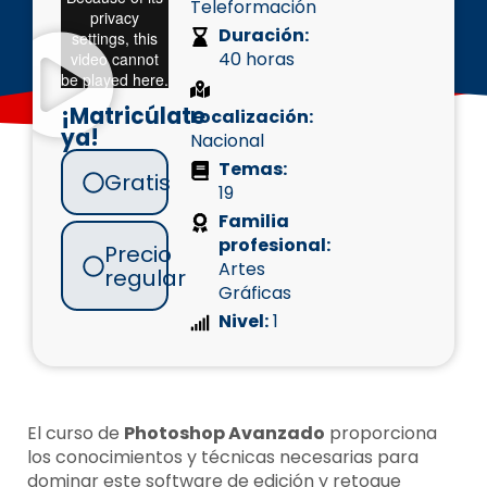
Teleformación
Duración:
40 horas
¡Matricúlate
Localización:
ya!
Nacional
Temas:
Gratis
19
Familia
profesional:
Precio
Artes
regular
Gráficas
Nivel:
1
El curso de
Photoshop Avanzado
proporciona
los conocimientos y técnicas necesarias para
dominar este software de edición y retoque