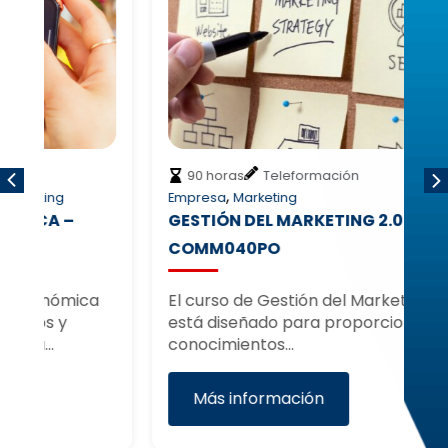
90 horas
Teleformación
,
Empresa
Marketing
In
GESTIÓN DEL MARKETING 2.0 –
T
COMM040PO
W
a
El curso de Gestión del Marketing 2.0
El
está diseñado para proporcionar
pa
conocimientos…
Más información