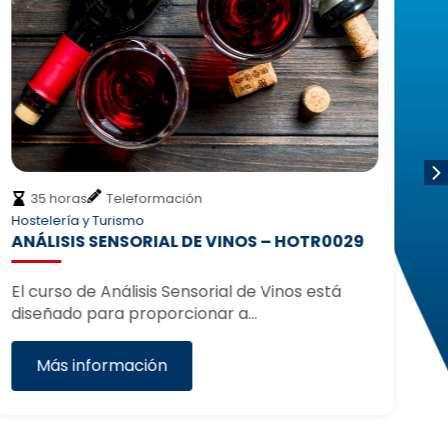
35 horas
Teleformación
Hostelería y Turismo
Ho
ANÁLISIS SENSORIAL DE VINOS – HOTR0029
E
H
El curso de Análisis Sensorial de Vinos está
diseñado para proporcionar a…
El
es
Más información