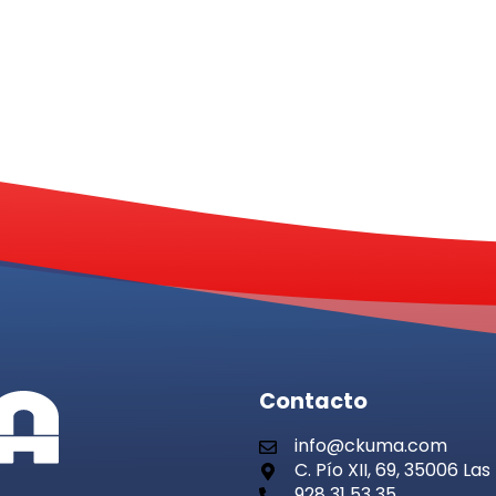
Contacto
info@ckuma.com
C. Pío XII, 69, 35006 L
928 31 53 35