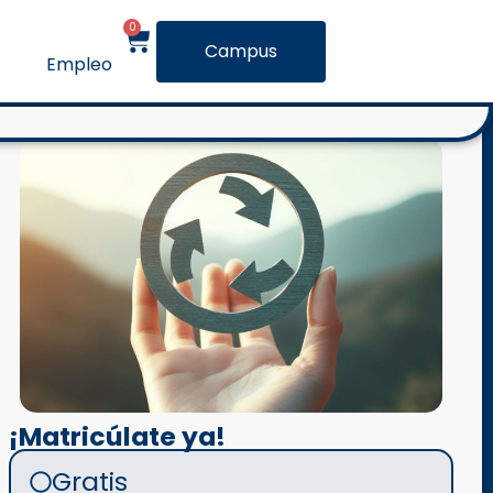
0
Campus
Empleo
¡Matricúlate ya!
Gratis