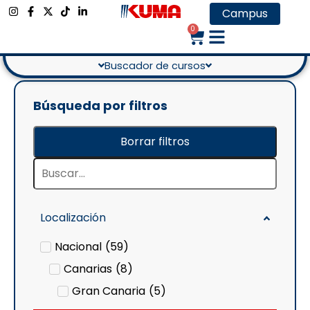
CATEGORÍA DEL CURSO
Campus
Hostelería y Turismo
0
Buscador de cursos
Búsqueda por filtros
Borrar filtros
Localización
Nacional
(
59
)
Canarias
(
8
)
Gran Canaria
(
5
)