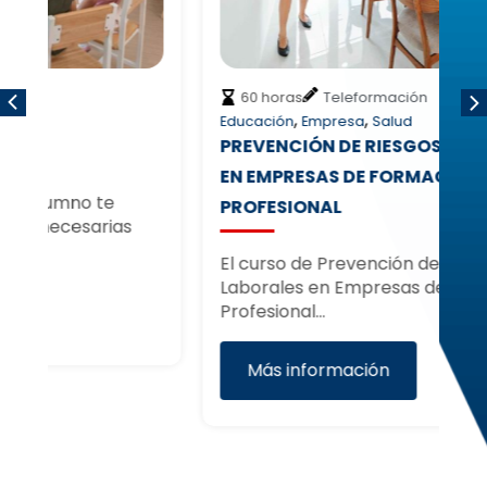
60 horas
Teleformación
,
,
Educación
Empresa
Salud
Ed
PREVENCIÓN DE RIESGOS LABORALES
LA
EN EMPRESAS DE FORMACIÓN
S
PROFESIONAL
El
pr
El curso de Prevención de Riesgos
ne
Laborales en Empresas de Formación
Profesional…
Más información