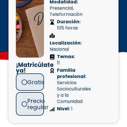
Modalidad:
Presencial
,
Teleformación
Duración:
105 horas
Localización:
Nacional
Temas:
11
¡Matricúlate
ya!
Familia
profesional:
Gratis
Servicios
Socioculturales
y a la
Precio
Comunidad
regular
Nivel:
1