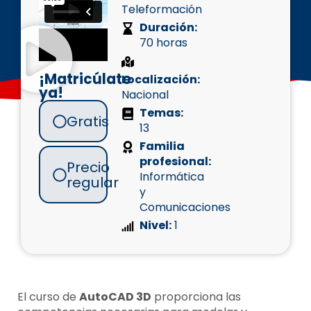
Teleformación
Duración:
70 horas
¡Matricúlate
Localización:
ya!
Nacional
Temas:
Gratis
13
Familia
profesional:
Precio
Informática
regular
y
Comunicaciones
Nivel:
1
El curso de
AutoCAD 3D
proporciona las