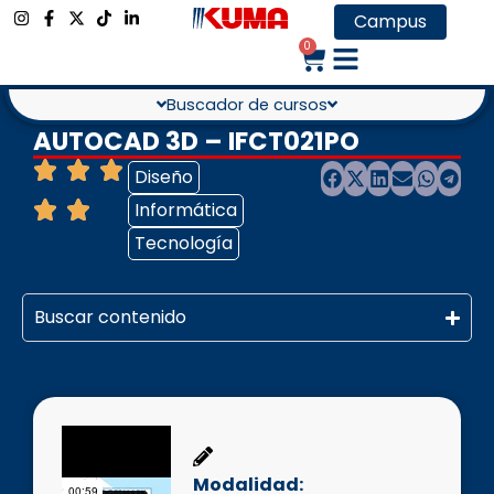
Campus
0
Buscador de cursos
AUTOCAD 3D – IFCT021PO
Diseño
Informática
Tecnología
Buscar contenido
Modalidad: