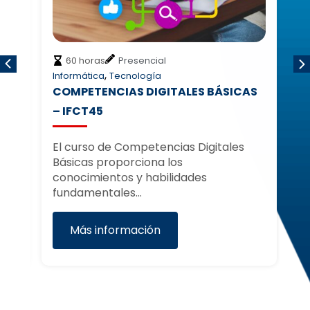
60 horas
Presencial
,
Informática
Tecnología
Em
COMPETENCIAS DIGITALES BÁSICAS
I
IL
– IFCT45
A
El curso de Competencias Digitales
El
Básicas proporciona los
a 
conocimientos y habilidades
co
fundamentales…
Más información