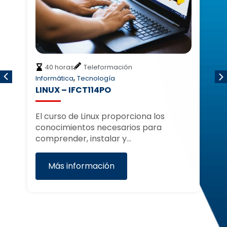
40 horas
Teleformación
,
Informática
Tecnología
Co
LINUX – IFCT114PO
C
G
El curso de Linux proporciona los
(
conocimientos necesarios para
as
E
comprender, instalar y…
…
El
Más información
Re
D