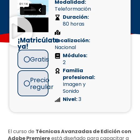
Modalidad:
Teleformación
Duración:
80 horas
¡Matricúlate
Localización:
ya!
Nacional
Módulos:
Gratis
2
Familia
profesional:
Precio
Imagen y
regular
Sonido
Nivel:
3
El curso de
Técnicas Avanzadas de Edición con
Adobe Premiere
está diseñado para capacitar a