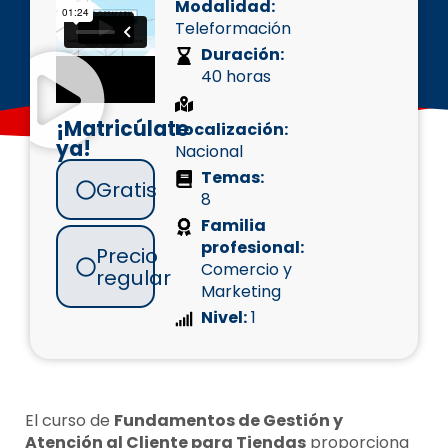
Modalidad:
Teleformación
Duración:
40 horas
¡Matricúlate
Localización:
ya!
Nacional
Temas:
Gratis
8
Familia
profesional:
Precio
Comercio y
regular
Marketing
Nivel:
1
El curso de
Fundamentos de Gestión y
Atención al Cliente para Tiendas
proporciona