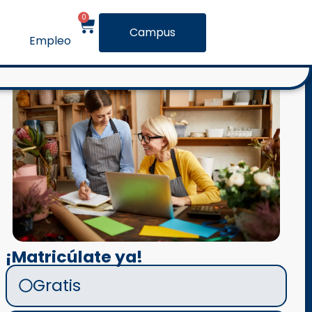
0
Campus
Empleo
¡Matricúlate ya!
Gratis