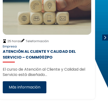
25 horas
Teleformación
Empresa
Co
ATENCIÓN AL CLIENTE Y CALIDAD DEL
C
SERVICIO – COMM002PO
T
El curso de Atención al Cliente y Calidad del
El
Servicio está diseñado…
Tu
lo
Más información