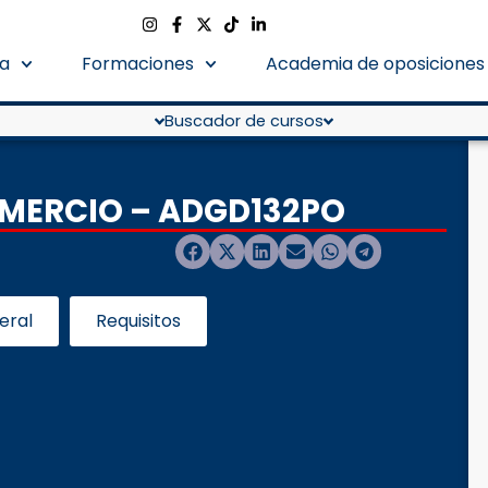
a
Formaciones
Academia de oposiciones
Buscador de cursos
OMERCIO – ADGD132PO
eral
Requisitos