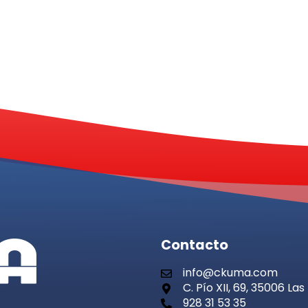
Contacto
info@ckuma.com
C. Pío XII, 69, 35006 L
928 31 53 35