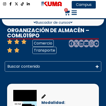
Campus
0
Buscador de cursos
ORGANIZACIÓN DE ALMACÉN –
COML019PO
Comercio
Transporte
Buscar contenido
Modalidad: