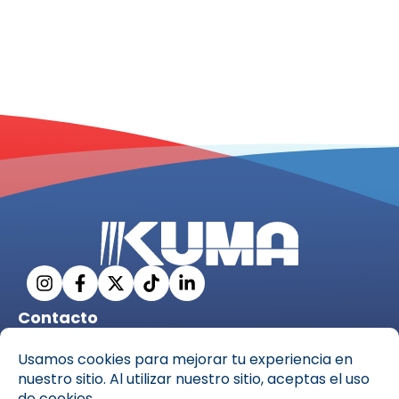
Contacto
info@ckuma.com
C. Pío XII, 69, 35006 Las Palmas de Gran Canaria,
Las Palmas