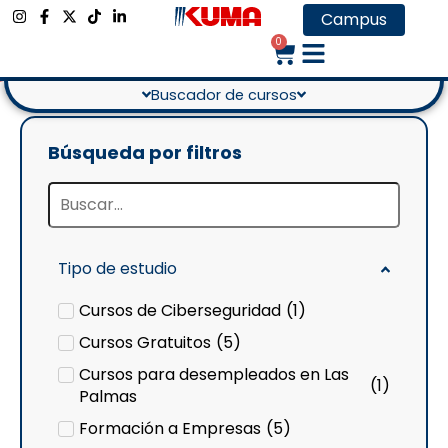
MODALIDAD
Campus
Aula virtual
0
Buscador de cursos
Búsqueda por filtros
Tipo de estudio
Cursos de Ciberseguridad
(
1
)
Cursos Gratuitos
(
5
)
Cursos para desempleados en Las
(
1
)
Palmas
Formación a Empresas
(
5
)