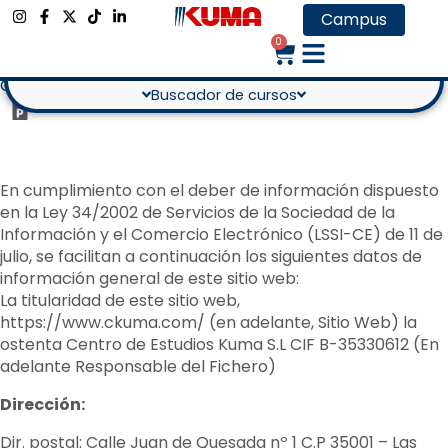
Campus
0
Aviso legal
Compromiso y excelencia en formación desde 1970
Buscador de cursos
En cumplimiento con el deber de información dispuesto
en la Ley 34/2002 de Servicios de la Sociedad de la
Información y el Comercio Electrónico (LSSI-CE) de 11 de
julio, se facilitan a continuación los siguientes datos de
información general de este sitio web:
La titularidad de este sitio web,
https://www.ckuma.com/ (en adelante, Sitio Web) la
ostenta Centro de Estudios Kuma S.L CIF B-35330612 (En
adelante Responsable del Fichero)
Dirección:
Dir. postal: Calle Juan de Quesada nº 1 C.P 35001 – Las