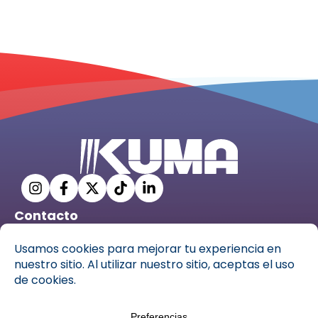
Contacto
info@ckuma.com
C. Pío XII, 69, 35006 Las Palmas de Gran Canaria,
Las Palmas
928 31 53 35