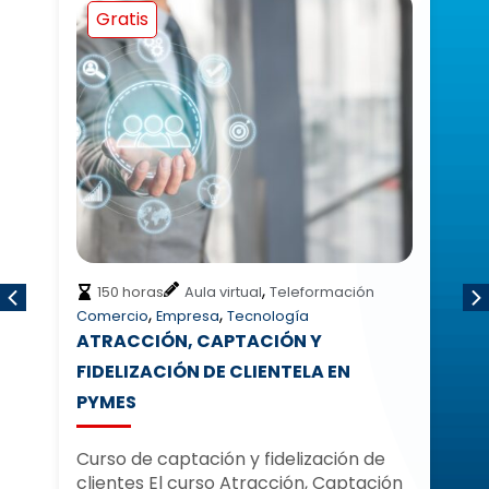
Gratis
,
150 horas
Aula virtual
Teleformación
,
,
Comercio
Empresa
Tecnología
E
LA CLIENTELA DIGITAL Y SU
EXPERIENCIA EN LA ERA DE LA
D
TRANSFORMACIÓN
C
E
e
Formación en experiencia del cliente
ión
en entornos digitales El curso La