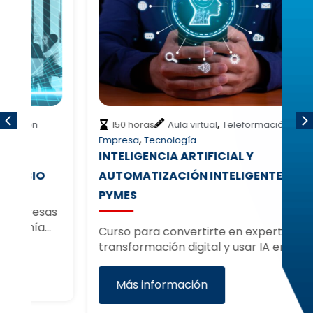
,
150 horas
Aula virtual
Teleformación
,
Empresa
Tecnología
Em
INTELIGENCIA ARTIFICIAL Y
C
AUTOMATIZACIÓN INTELIGENTE EN
E
PYMES
as
Fo
…
di
Curso para convertirte en experto en
Ci
transformación digital y usar IA en…
Más información