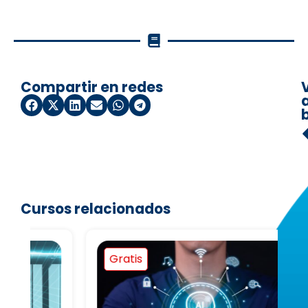
Compartir en redes
a
Cursos relacionados
Gratis