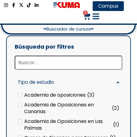
MODALIDAD
Campus
Semipresencial
0
Buscador de cursos
Búsqueda por filtros
Tipo de estudio
Academia de oposiciones
(
3
)
Academia de Oposiciones en
(
2
)
Canarias
Academia de Oposiciones en Las
(
1
)
Palmas