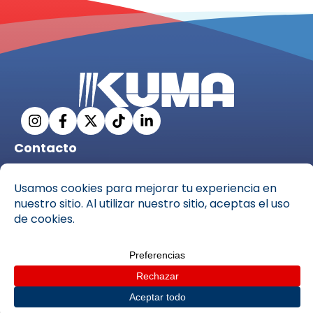
Contacto
info@ckuma.com
C. Pío XII, 69, 35006 Las Palmas de Gran Canaria,
Las Palmas
928 31 53 35
Copyright © Centro de estudios Kuma S.L, 2025 – Todos los
derechos reservados –
Políticas