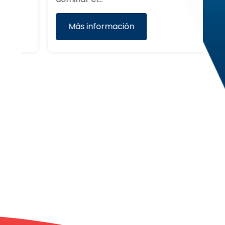
f
Más información