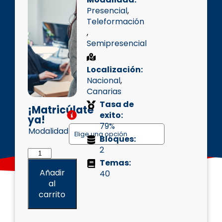
Presencial
,
Teleformación
,
Semipresencial
Localización:
Nacional
,
Canarias
Tasa de
¡Matricúlate
exito:
ya!
79%
Modalidad
Bloques:
2
Temas:
Añadir
40
al
carrito