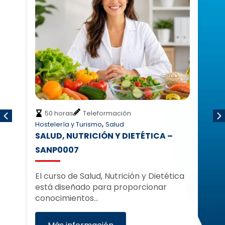
50 horas
Teleformación
,
Hostelería y Turismo
Salud
Ho
ÓN
SALUD, NUTRICIÓN Y DIETÉTICA –
S
SANP0007
S
El curso de Salud, Nutrición y Dietética
El
está diseñado para proporcionar
es
conocimientos…
co