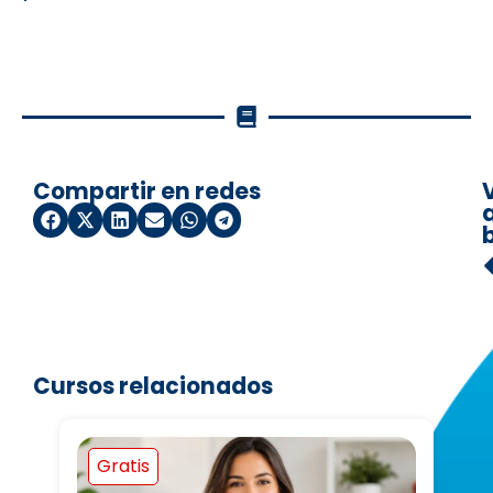
Compartir en redes
a
Cursos relacionados
Gratis