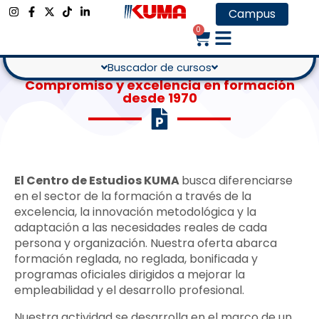
Campus
Política de Calidad y Medio
0
Ambiente
Buscador de cursos
Compromiso y excelencia en formación
desde 1970
El Centro de Estudios KUMA
busca diferenciarse
en el sector de la formación a través de la
excelencia, la innovación metodológica y la
adaptación a las necesidades reales de cada
persona y organización. Nuestra oferta abarca
formación reglada, no reglada, bonificada y
programas oficiales dirigidos a mejorar la
empleabilidad y el desarrollo profesional.
Nuestra actividad se desarrolla en el marco de un