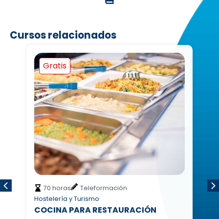
Cursos relacionados
Gratis
70 horas
Teleformación
Hostelería y Turismo
Me
COCINA PARA RESTAURACIÓN
S