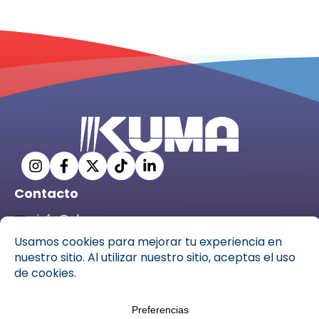
Contacto
info@ckuma.com
C. Pío XII, 69, 35006 Las Palmas de Gran Canaria,
Las Palmas
928 31 53 35
Copyright © Centro de estudios Kuma S.L, 2025 – Todos los