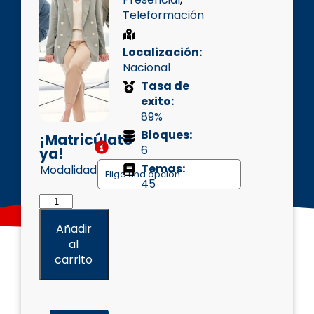
Teleformación
Localización:
Nacional
Tasa de
exito:
89%
Bloques:
¡Matricúlate
6
ya!
Temas:
Modalidad
45
Añadir
al
carrito