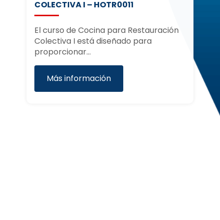
COLECTIVA I – HOTR0011
S
e-
El curso de Cocina para Restauración
El
Colectiva I está diseñado para
pr
proporcionar…
co
Más información