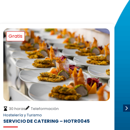
Gratis
30 horas
Teleformación
Hostelería y Turismo
Ho
SERVICIO DE CATERING – HOTR0045
M