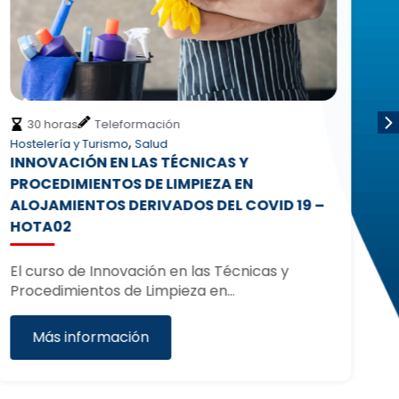
30 horas
Teleformación
,
Hostelería y Turismo
Salud
In
INNOVACIÓN EN LAS TÉCNICAS Y
T
PROCEDIMIENTOS DE LIMPIEZA EN
M
ALOJAMIENTOS DERIVADOS DEL COVID 19 –
HOTA02
El
We
El curso de Innovación en las Técnicas y
Procedimientos de Limpieza en…
Más información