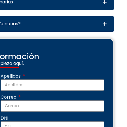
narias
 Canarias?
nformación
pieza aquí.
Apellidos
Correo
DNI