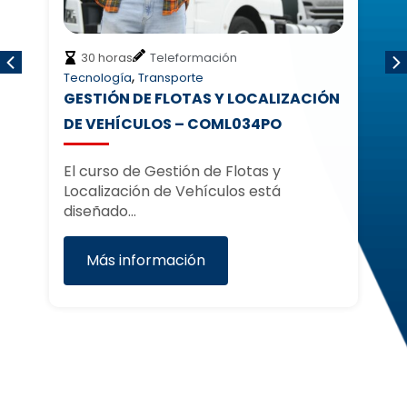
30 horas
Teleformación
,
Tecnología
Transporte
Di
GESTIÓN DE FLOTAS Y LOCALIZACIÓN
D
DE VEHÍCULOS – COML034PO
I
F
El curso de Gestión de Flotas y
Localización de Vehículos está
e
El
diseñado…
In
Fo
Más información