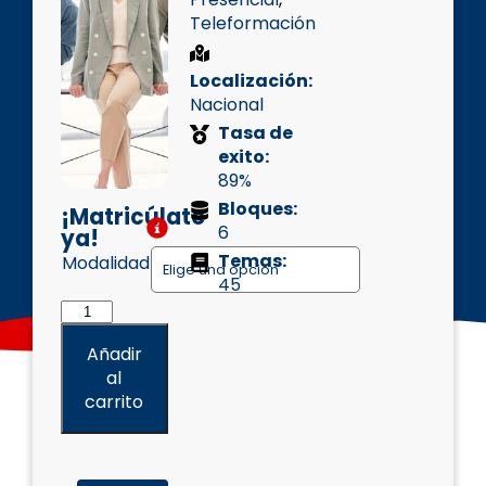
Teleformación
Localización:
Nacional
Tasa de
exito:
89%
Bloques:
¡Matricúlate
6
ya!
Temas:
Modalidad
45
Añadir
al
carrito