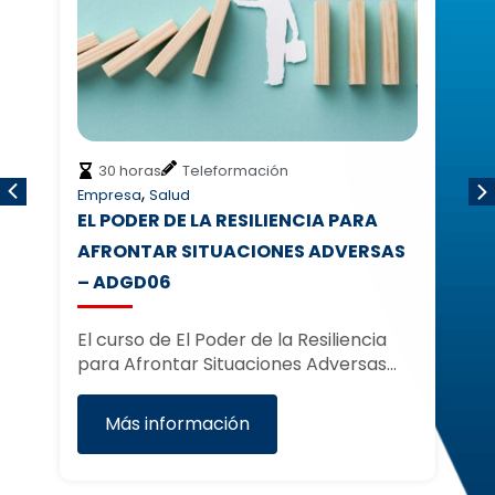
30 horas
Teleformación
,
Empresa
Salud
Em
EL PODER DE LA RESILIENCIA PARA
I
AFRONTAR SITUACIONES ADVERSAS
El
– ADGD06
di
co
El curso de El Poder de la Resiliencia
es
para Afrontar Situaciones Adversas…
e
Más información