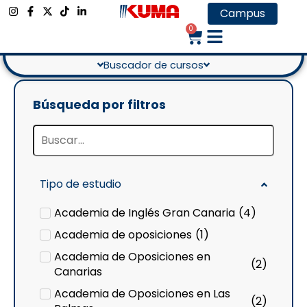
LOCALIZACIÓN
Campus
Gran Canaria
0
Buscador de cursos
Búsqueda por filtros
Tipo de estudio
Academia de Inglés Gran Canaria
(
4
)
Academia de oposiciones
(
1
)
Academia de Oposiciones en
(
2
)
Canarias
Academia de Oposiciones en Las
(
2
)