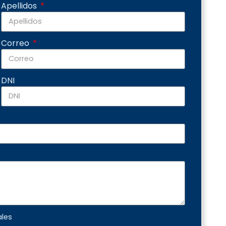
Apellidos
Correo
DNI
ales