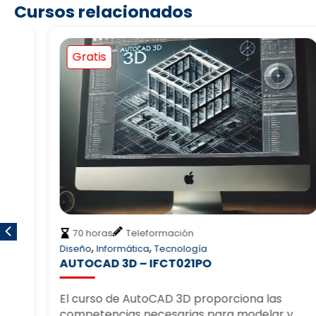
Cursos relacionados
Gratis
70 horas
Teleformación
,
,
Diseño
Informática
Tecnología
N
AUTOCAD 3D – IFCT021PO
El curso de AutoCAD 3D proporciona las
competencias necesarias para modelar y…