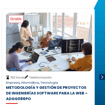
Gratis
150 horas
Teleformación
,
,
Empresa
Informática
Tecnología
Me
METODOLOGÍA Y GESTIÓN DE PROYECTOS
P
DE INGENIERÍAS SOFTWARE PARA LA WEB –
R
ADGG086PO
N
E