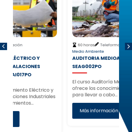
60 horas
Teleformación
Medio Ambiente
In
AUDITORIA MEDIOAMBIENTAL –
P
SEAG002PO
J
El curso Auditoría Medioambiental
El
ofrece los conocimientos esenciales
co
y
para llevar a cabo…
co
es
Más información