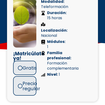
Modalidad:
Teleformación
Duración:
15 horas
Localización:
Nacional
Módulos:
1
Familia
¡Matricúlate
ya!
profesional:
Formación
Gratis
complementaria
Nivel:
1
Precio
regular