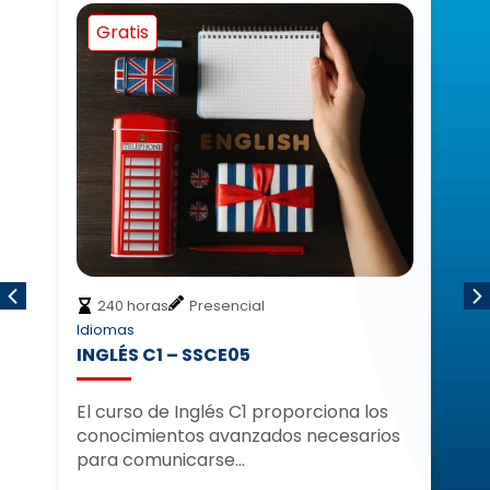
Gratis
resencial
100 horas
Teleformación
Idiomas
SSCE05
ALEMÁN A2 (MARCO C
EUROPEO) – FCOE002PO
glés C1 proporciona los
 avanzados necesarios
El curso de Alemán A2 (
arse…
Europeo) proporciona lo