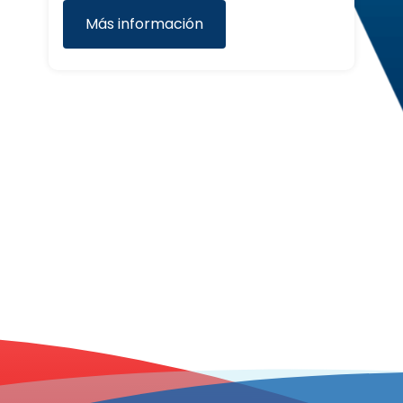
conocimientos necesario
ación
Más información