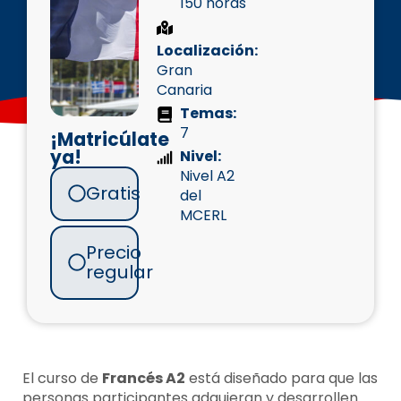
150 horas
Localización:
Gran
Canaria
Temas:
7
¡Matricúlate
ya!
Nivel:
Nivel A2
Gratis
del
MCERL
Precio
regular
El curso de
Francés A2
está diseñado para que las
personas participantes adquieran y desarrollen