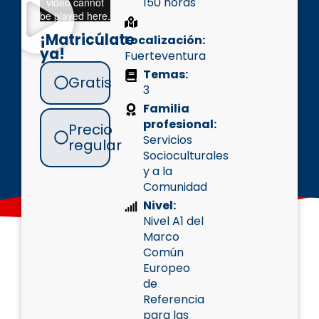
150 horas
¡Matricúlate
Localización:
ya!
Fuerteventura
Temas:
Gratis
3
Familia
profesional:
Precio
Servicios
regular
Socioculturales
y a la
Comunidad
Nivel:
Nivel A1 del
Marco
Común
Europeo
de
Referencia
para las