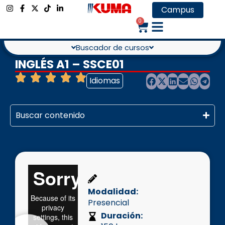
Campus
0
Buscador de cursos
INGLÉS A1 – SSCE01
Idiomas
Buscar contenido
Modalidad:
Presencial
Duración: