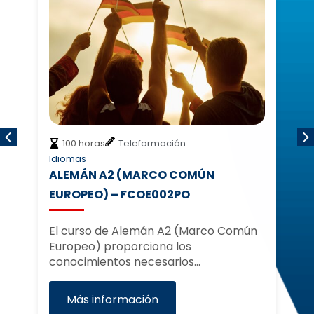
240 horas
Presencial
Idiomas
ÚN
INGLÉS C1 – SSCE05
El curso de Inglés C1 proporciona los
conocimientos avanzados necesarios
rco Común
para comunicarse…
Más información