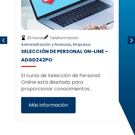
150 horas
Teleformación
,
sa
Empresa
Transporte
N-LINE –
GESTIÓN LOGÍSTICA – COML0006
El curso Gestión Logística proporciona
los conocimientos y habilidades
rsonal
necesarios para desempeñar…
s…
Más información