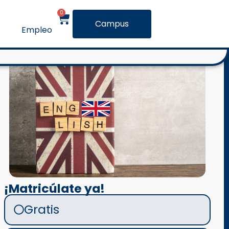
0
Campus
Empleo
¡Matricúlate ya!
Gratis