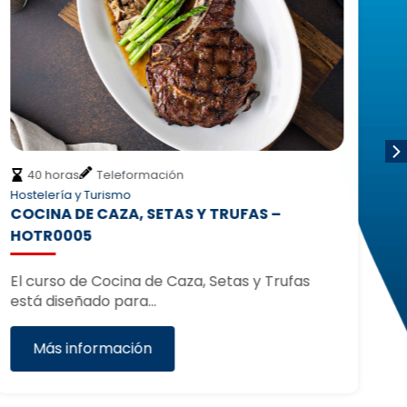
40 horas
Teleformación
Hostelería y Turismo
Ho
COCINA DE CAZA, SETAS Y TRUFAS –
I
HOTR0005
El
Tu
El curso de Cocina de Caza, Setas y Trufas
pr
está diseñado para…
Más información