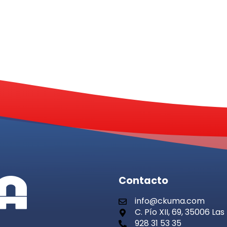
Contacto
info@ckuma.com
C. Pío XII, 69, 35006 L
928 31 53 35