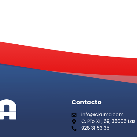
Contacto
info@ckuma.com
C. Pío XII, 69, 35006 L
928 31 53 35