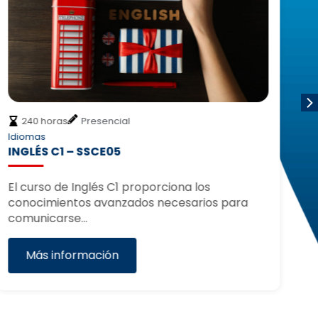
240 horas
Presencial
Idiomas
Id
INGLÉS C1 – SSCE05
IN
El curso de Inglés C1 proporciona los
El
conocimientos avanzados necesarios para
co
comunicarse…
Más información