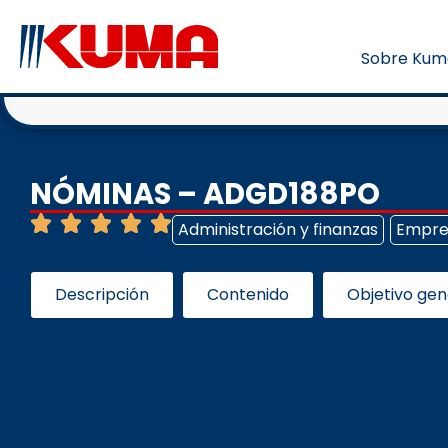
Sobre Kum
NÓMINAS – ADGD188PO
Administración y finanzas
Empre
Descripción
Contenido
Objetivo gen