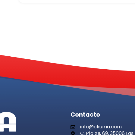
Contacto
info@ckuma.com
C. Pío XII, 69, 35006 L