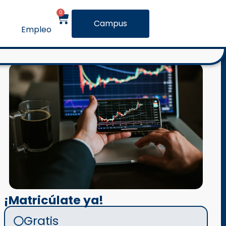
0
Campus
Empleo
¡Matricúlate ya!
Gratis