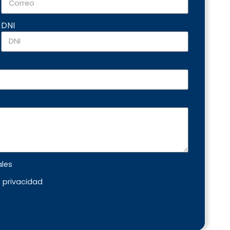
DNI
ales
e privacidad