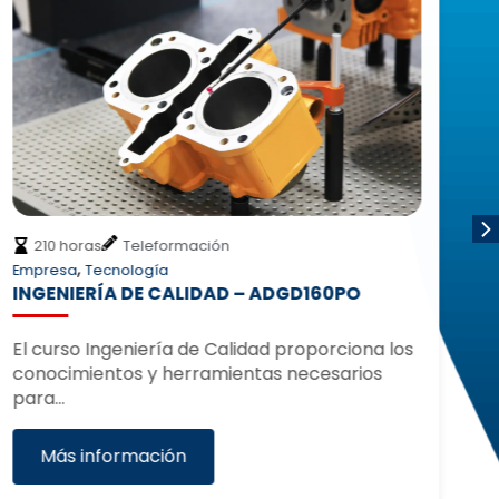
210 horas
Teleformación
,
Empresa
Tecnología
Ad
INGENIERÍA DE CALIDAD – ADGD160PO
D
T
El curso Ingeniería de Calidad proporciona los
conocimientos y herramientas necesarios
El
para…
de
Más información