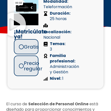
Modalidad:
Teleformación
Duración:
25 horas
¡Matricúlate
Localización:
ya!
Nacional
Temas:
Gratis
3
Familia
profesional:
Precio
Administración
regular
y Gestión
Nivel:
1
El curso de
Selección de Personal Online
está
diseñado para proporcionar conocimientos y