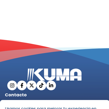
Contacto
info@ckuma.com
C. Pío XII, 69, 35006 Las Palmas de Gran Canaria,