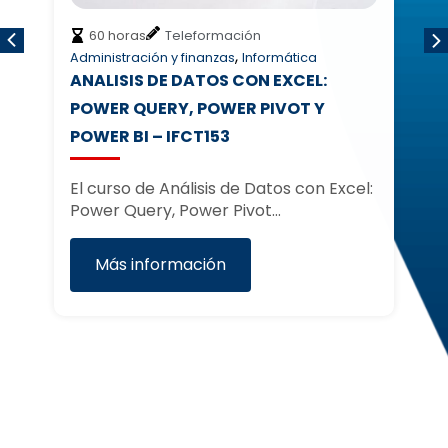
,
150 horas
Aula virtual
Teleformación
,
,
Comercio
Empresa
Tecnología
:
ATRACCIÓN, CAPTACIÓN Y
Y
FIDELIZACIÓN DE CLIENTELA EN
PYMES
n Excel:
Curso de captación y fidelización de
clientes El curso Atracción, Captación
y…
Más información