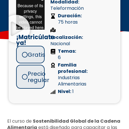
Modalidad:
Teleformación
Duración:
75 horas
¡Matricúlate
Localización:
ya!
Nacional
Temas:
Gratis
6
Familia
profesional:
Precio
Industrias
regular
Alimentarias
Nivel:
1
El curso de
Sostenibilidad Global de la Cadena
Alimentaria
está diseñado para capacitar a las