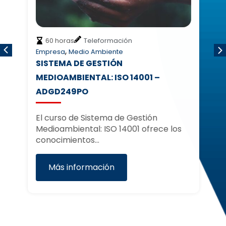
60 horas
Teleformación
,
Empresa
Medio Ambiente
Me
SISTEMA DE GESTIÓN
M
MEDIOAMBIENTAL: ISO 14001 –
I
ADGD249PO
C
El curso de Sistema de Gestión
El
Medioambiental: ISO 14001 ofrece los
de
conocimientos…
Cl
Más información