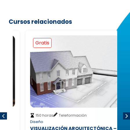
Cursos relacionados
Gratis
150 horas
Teleformación
Diseño
Di
VISUALIZACIÓN ARQUITECTÓNICA –
D