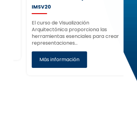
IMSV20
C
El curso de Visualización
El
Arquitectónica proporciona las
Or
herramientas esenciales para crear
di
representaciones…
Más información