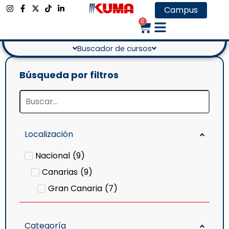
Campus
Certificados de
0
Profesionalidad
Buscador de cursos
Búsqueda por filtros
Localización
Nacional
(
9
)
Canarias
(
9
)
Gran Canaria
(
7
)
Categoría