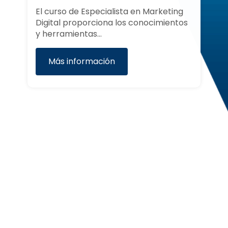
El curso Social Media Marketing en
os
Comercio ofrece las herramientas y
El
estrategias…
Ge
Más información