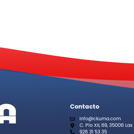
Contacto
info@ckuma.com
C. Pío XII, 69, 35006 L
928 31 53 35