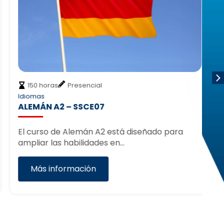
150 horas
Presencial
Idiomas
Id
ALEMÁN A2 – SSCE07
IN
El curso de Alemán A2 está diseñado para
El
ampliar las habilidades en…
co
c
Más información