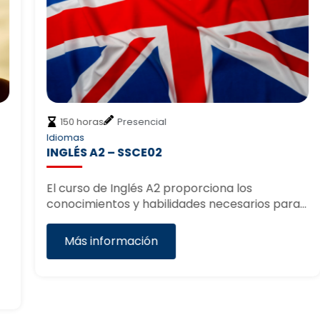
150 horas
Presencial
Idiomas
INGLÉS A2 – SSCE02
El curso de Inglés A2 proporciona los
conocimientos y habilidades necesarios para…
Más información