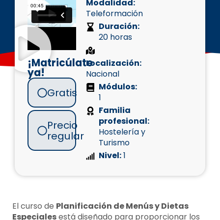
Modalidad:
Teleformación
Duración:
20 horas
¡Matricúlate
Localización:
ya!
Nacional
Módulos:
Gratis
1
Familia
profesional:
Precio
Hostelería y
regular
Turismo
Nivel:
1
El curso de
Planificación de Menús y Dietas
Especiales
está diseñado para proporcionar los