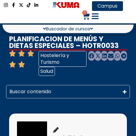
Campus
0
Buscador de cursos
PLANIFICACION DE MENÚS Y
DIETAS ESPECIALES – HOTR0033
Hostelería y
Turismo
Salud
Buscar contenido