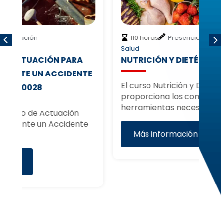
,
110 horas
Presencial
Teleformación
Salud
Sa
NUTRICIÓN Y DIETÉTICA – SANP0005
L
TE
T
El curso Nutrición y Dietética
C
proporciona los conocimientos y
herramientas necesarios para…
El
e
pa
Más información
C