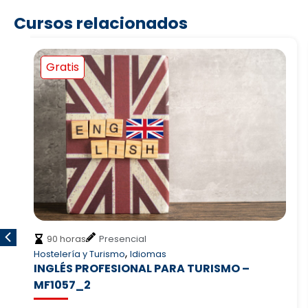
Cursos relacionados
Gratis
60 horas
Teleformación
,
Empresa
Medio Ambiente
SISTEMA DE GESTIÓN MEDIOAMBIENTAL: ISO
14001 – ADGD249PO