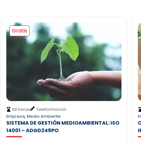
Gratis
60 horas
Presencial
,
Informática
Tecnología
COMPETENCIAS DIGITALES BÁSICAS –
IFCT45