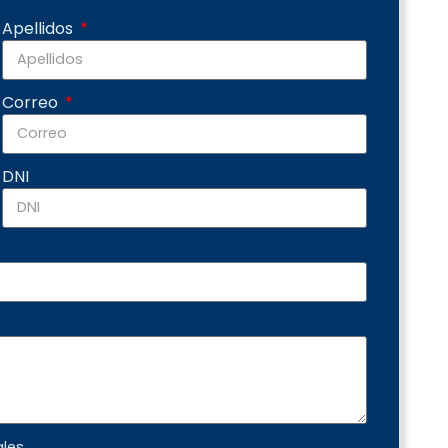
Apellidos
Correo
DNI
ales