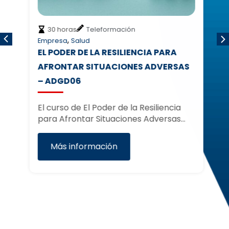
30 horas
Teleformación
,
smo
Empresa
Salud
Ho
EL PODER DE LA RESILIENCIA PARA
I
AFRONTAR SITUACIONES ADVERSAS
M
– ADGD06
E
R
er
El curso de El Poder de la Resiliencia
á…
para Afrontar Situaciones Adversas…
El
y 
Es
Más información