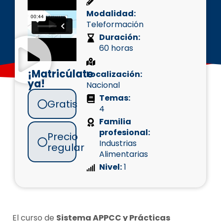
Modalidad:
Teleformación
Duración:
60 horas
¡Matricúlate
Localización:
ya!
Nacional
Temas:
Gratis
4
Familia
profesional:
Precio
Industrias
regular
Alimentarias
Nivel:
1
El curso de
Sistema APPCC y Prácticas