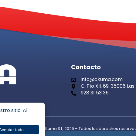
Contacto
info@ckuma.com
C. Pío XII, 69, 35006 L
928 31 53 35
t © Centro de estudios Kuma S.L, 2025 – Todos los derechos reserv