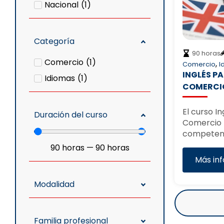
Nacional
(
1
)
Categoría
90 horas
Comercio
(
1
)
,
Comercio
I
INGLÉS PA
Idiomas
(
1
)
COMERCI
El curso I
Duración del curso
Comercio 
competenc
90
horas
—
90
horas
Más in
Modalidad
Familia profesional