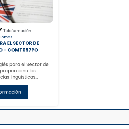
Teleformación
diomas
RA EL SECTOR DE
O – COMT057PO
nglés para el Sector de
proporciona las
ias lingüísticas…
formación